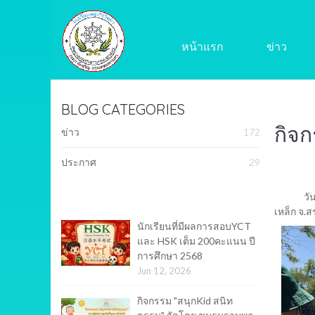
หน้าแรก
ข่าว
BLOG CATEGORIES
กิจก
ข่าว
172
ประกาศ
29
วั
เหล็ก จ.สร
นักเรียนที่มีผลการสอบYCT
และ HSK เต็ม 200คะแนน ปี
การศึกษา 2568
Jun 12, 2026
กิจกรรม "สนุกKid สนิท