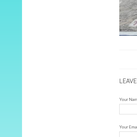
LEAV
Your Na
Your Emai