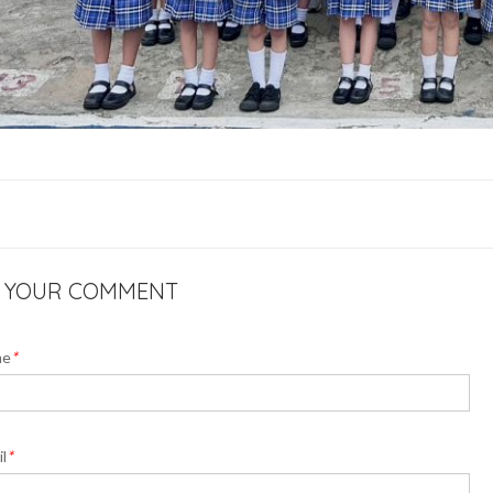
E YOUR COMMENT
me
*
l
*